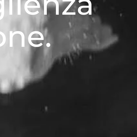
glienza
one.