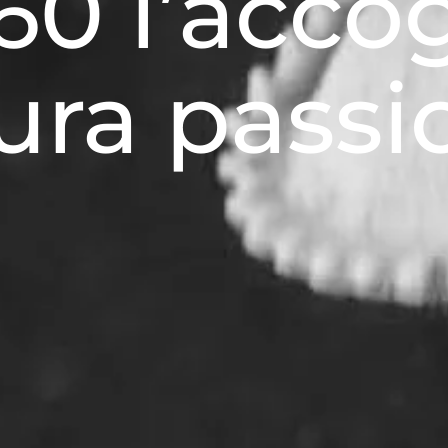
60 l’acco
ura passi