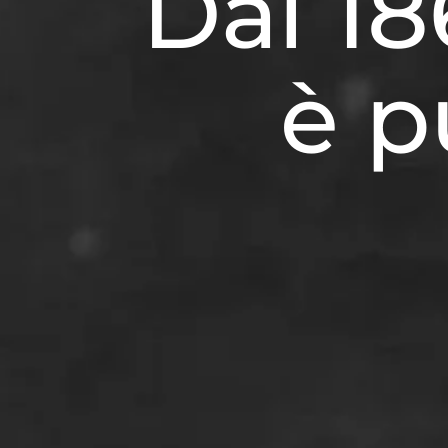
Dal 18
è p