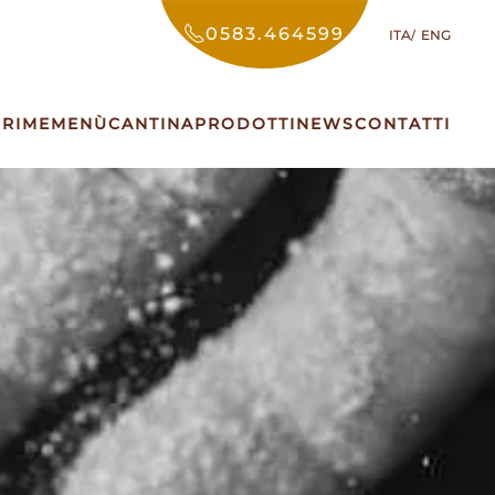
0583.464599
ITA
ENG
PRIME
MENÙ
CANTINA
PRODOTTI
NEWS
CONTATTI