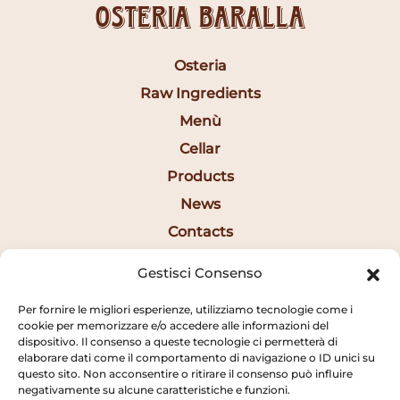
Osteria Baralla
Osteria
Raw Ingredients
Menù
Cellar
Products
News
Contacts
Ita
Gestisci Consenso
Per fornire le migliori esperienze, utilizziamo tecnologie come i
Opening Hours
cookie per memorizzare e/o accedere alle informazioni del
dispositivo. Il consenso a queste tecnologie ci permetterà di
elaborare dati come il comportamento di navigazione o ID unici su
12:30AM - 2:20PM
questo sito. Non acconsentire o ritirare il consenso può influire
negativamente su alcune caratteristiche e funzioni.
7:15PM - 10:20PM