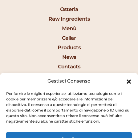
Osteria
Raw Ingredients
Menù
Cellar
Products
News
Contacts
Ita
Gestisci Consenso
Per fornire le migliori esperienze, utilizziamo tecnologie come i
Opening Hours
cookie per memorizzare e/o accedere alle informazioni del
dispositivo. Il consenso a queste tecnologie ci permetterà di
elaborare dati come il comportamento di navigazione o ID unici su
12:30AM - 2:20PM
questo sito. Non acconsentire o ritirare il consenso può influire
negativamente su alcune caratteristiche e funzioni.
7:15PM - 10:20PM
SUNDAY CLOSED