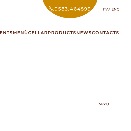
0583.464599
ITA
ENG
ENTS
MENÙ
CELLAR
PRODUCTS
NEWS
CONTACTS
NEXT