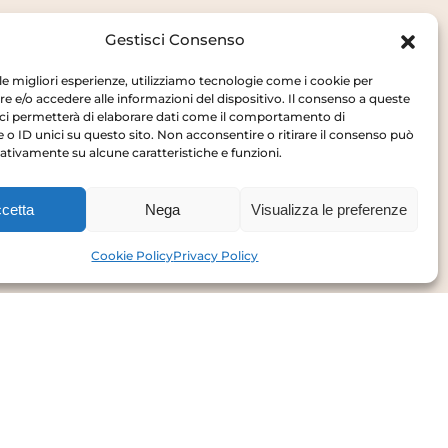
Gestisci Consenso
 le migliori esperienze, utilizziamo tecnologie come i cookie per
 e/o accedere alle informazioni del dispositivo. Il consenso a queste
ci permetterà di elaborare dati come il comportamento di
 o ID unici su questo sito. Non acconsentire o ritirare il consenso può
gativamente su alcune caratteristiche e funzioni.
Privacy Policy
Cookie Policy
cetta
Nega
Visualizza le preferenze
Cookie Policy
Privacy Policy