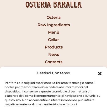
Osteria Baralla
Osteria
Raw Ingredients
Menù
Cellar
Products
News
Contacts
Ita
Gestisci Consenso
Per fornire le migliori esperienze, utilizziamo tecnologie come i
Opening Hours
cookie per memorizzare e/o accedere alle informazioni del
dispositivo. Il consenso a queste tecnologie ci permetterà di
elaborare dati come il comportamento di navigazione o ID unici su
12:30AM - 2:20PM
questo sito. Non acconsentire o ritirare il consenso può influire
negativamente su alcune caratteristiche e funzioni.
7:15PM - 10:20PM