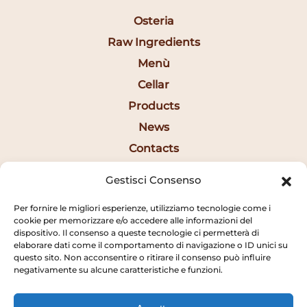
Osteria
Raw Ingredients
Menù
Cellar
Products
News
Contacts
Ita
Gestisci Consenso
Per fornire le migliori esperienze, utilizziamo tecnologie come i
Opening Hours
cookie per memorizzare e/o accedere alle informazioni del
dispositivo. Il consenso a queste tecnologie ci permetterà di
elaborare dati come il comportamento di navigazione o ID unici su
12:30AM - 2:20PM
questo sito. Non acconsentire o ritirare il consenso può influire
negativamente su alcune caratteristiche e funzioni.
7:15PM - 10:20PM
SUNDAY CLOSED