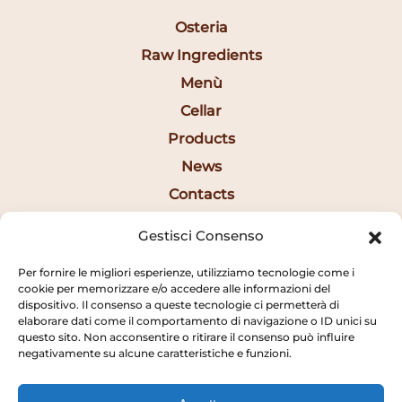
Osteria
Raw Ingredients
Menù
Cellar
Products
News
Contacts
Ita
Gestisci Consenso
Per fornire le migliori esperienze, utilizziamo tecnologie come i
Opening Hours
cookie per memorizzare e/o accedere alle informazioni del
dispositivo. Il consenso a queste tecnologie ci permetterà di
elaborare dati come il comportamento di navigazione o ID unici su
12:30AM - 2:20PM
questo sito. Non acconsentire o ritirare il consenso può influire
negativamente su alcune caratteristiche e funzioni.
7:15PM - 10:20PM
SUNDAY CLOSED