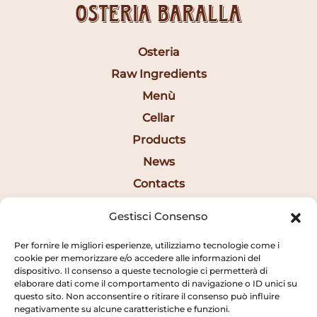
Osteria Baralla
Osteria
Raw Ingredients
Menù
Cellar
Products
News
Contacts
Ita
Gestisci Consenso
Per fornire le migliori esperienze, utilizziamo tecnologie come i
Opening Hours
cookie per memorizzare e/o accedere alle informazioni del
dispositivo. Il consenso a queste tecnologie ci permetterà di
elaborare dati come il comportamento di navigazione o ID unici su
12:30AM - 2:20PM
questo sito. Non acconsentire o ritirare il consenso può influire
negativamente su alcune caratteristiche e funzioni.
7:15PM - 10:20PM