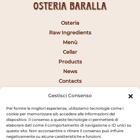
Osteria Baralla
Osteria
Raw Ingredients
Menù
Cellar
Products
News
Contacts
Ita
Gestisci Consenso
Per fornire le migliori esperienze, utilizziamo tecnologie come i
Opening Hours
cookie per memorizzare e/o accedere alle informazioni del
dispositivo. Il consenso a queste tecnologie ci permetterà di
elaborare dati come il comportamento di navigazione o ID unici su
12:30AM - 2:20PM
questo sito. Non acconsentire o ritirare il consenso può influire
negativamente su alcune caratteristiche e funzioni.
7:15PM - 10:20PM