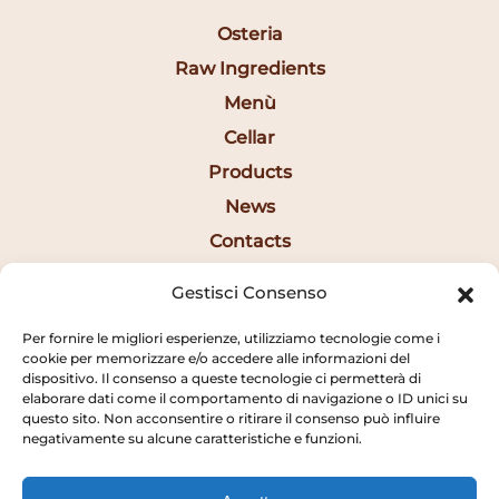
Osteria
Raw Ingredients
Menù
Cellar
Products
News
Contacts
Ita
Gestisci Consenso
Per fornire le migliori esperienze, utilizziamo tecnologie come i
Opening Hours
cookie per memorizzare e/o accedere alle informazioni del
dispositivo. Il consenso a queste tecnologie ci permetterà di
elaborare dati come il comportamento di navigazione o ID unici su
12:30AM - 2:20PM
questo sito. Non acconsentire o ritirare il consenso può influire
negativamente su alcune caratteristiche e funzioni.
7:15PM - 10:20PM
SUNDAY CLOSED