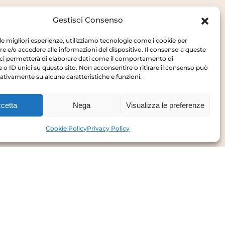
Gestisci Consenso
 le migliori esperienze, utilizziamo tecnologie come i cookie per
 e/o accedere alle informazioni del dispositivo. Il consenso a queste
ci permetterà di elaborare dati come il comportamento di
 o ID unici su questo sito. Non acconsentire o ritirare il consenso può
gativamente su alcune caratteristiche e funzioni.
Privacy Policy
Cookie Policy
cetta
Nega
Visualizza le preferenze
Cookie Policy
Privacy Policy