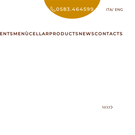
0583.464599
ITA
ENG
ENTS
MENÙ
CELLAR
PRODUCTS
NEWS
CONTACTS
NEXT