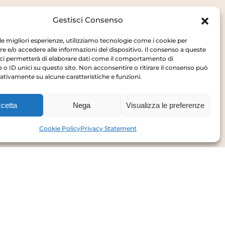
Gestisci Consenso
 le migliori esperienze, utilizziamo tecnologie come i cookie per
 e/o accedere alle informazioni del dispositivo. Il consenso a queste
ci permetterà di elaborare dati come il comportamento di
 o ID unici su questo sito. Non acconsentire o ritirare il consenso può
gativamente su alcune caratteristiche e funzioni.
Privacy Policy
Cookie Policy
cetta
Nega
Visualizza le preferenze
Cookie Policy
Privacy Statement