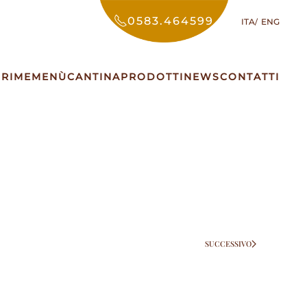
0583.464599
ITA
ENG
PRIME
MENÙ
CANTINA
PRODOTTI
NEWS
CONTATTI
SUCCESSIVO