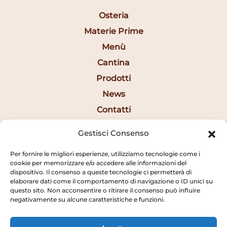
Osteria
Materie Prime
Menù
Cantina
Prodotti
News
Contatti
Eng
Gestisci Consenso
Per fornire le migliori esperienze, utilizziamo tecnologie come i
Orari
cookie per memorizzare e/o accedere alle informazioni del
dispositivo. Il consenso a queste tecnologie ci permetterà di
elaborare dati come il comportamento di navigazione o ID unici su
12:30-14:20
questo sito. Non acconsentire o ritirare il consenso può influire
negativamente su alcune caratteristiche e funzioni.
19:15-22:20
CHIUSI LA DOMENICA