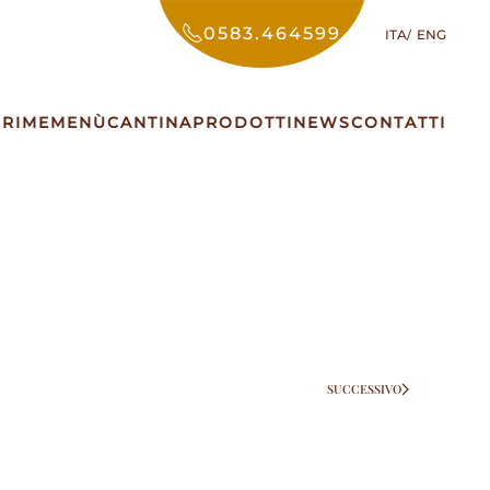
0583.464599
ITA
ENG
PRIME
MENÙ
CANTINA
PRODOTTI
NEWS
CONTATTI
SUCCESSIVO