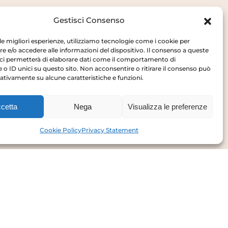
Gestisci Consenso
 le migliori esperienze, utilizziamo tecnologie come i cookie per
 e/o accedere alle informazioni del dispositivo. Il consenso a queste
ci permetterà di elaborare dati come il comportamento di
 o ID unici su questo sito. Non acconsentire o ritirare il consenso può
gativamente su alcune caratteristiche e funzioni.
Privacy Policy
Cookie Policy
cetta
Nega
Visualizza le preferenze
Cookie Policy
Privacy Statement