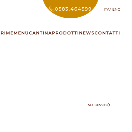
0583.464599
ITA
ENG
PRIME
MENÙ
CANTINA
PRODOTTI
NEWS
CONTATTI
SUCCESSIVO