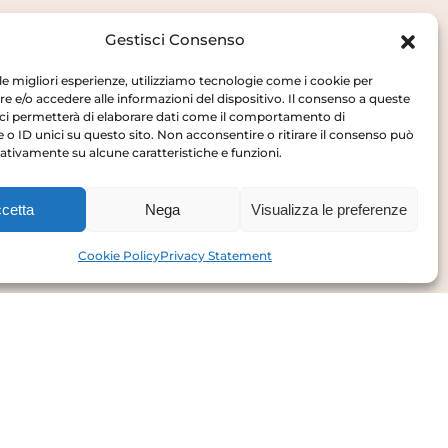
Gestisci Consenso
 le migliori esperienze, utilizziamo tecnologie come i cookie per
 e/o accedere alle informazioni del dispositivo. Il consenso a queste
ci permetterà di elaborare dati come il comportamento di
 o ID unici su questo sito. Non acconsentire o ritirare il consenso può
gativamente su alcune caratteristiche e funzioni.
Privacy Policy
Cookie Policy
cetta
Nega
Visualizza le preferenze
Cookie Policy
Privacy Statement