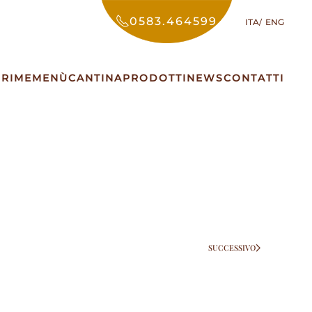
0583.464599
ITA
ENG
PRIME
MENÙ
CANTINA
PRODOTTI
NEWS
CONTATTI
SUCCESSIVO