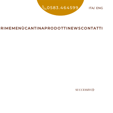
0583.464599
ITA
ENG
PRIME
MENÙ
CANTINA
PRODOTTI
NEWS
CONTATTI
SUCCESSIVO