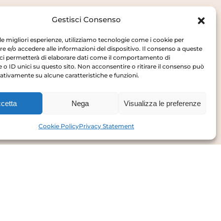
Gestisci Consenso
 le migliori esperienze, utilizziamo tecnologie come i cookie per
 e/o accedere alle informazioni del dispositivo. Il consenso a queste
ci permetterà di elaborare dati come il comportamento di
 o ID unici su questo sito. Non acconsentire o ritirare il consenso può
gativamente su alcune caratteristiche e funzioni.
Privacy Policy
Cookie Policy
cetta
Nega
Visualizza le preferenze
Cookie Policy
Privacy Statement